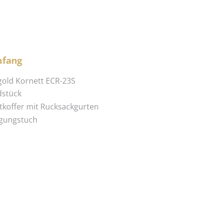
mfang
gold Kornett ECR-23S
dstück
htkoffer mit Rucksackgurten
igungstuch