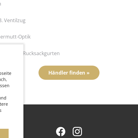
n
. Ventilzug
Permutt-Optik
rstellbaren Rucksackgurten
Händler finden »
bseite
uch,
essen
 und
tere
s
utz