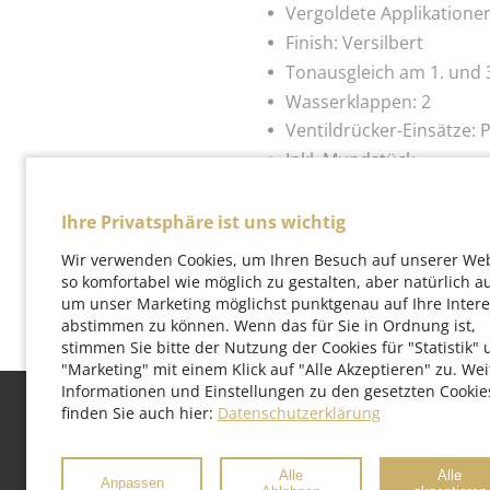
Vergoldete Applikatione
Finish: Versilbert
Tonausgleich am 1. und 3
Wasserklappen: 2
Ventildrücker-Einsätze: 
Inkl. Mundstück
Inkl. Leichtkoffer mit ve
Ihre Privatsphäre ist uns wichtig
Wir verwenden Cookies, um Ihren Besuch auf unserer We
so komfortabel wie möglich zu gestalten, aber natürlich a
um unser Marketing möglichst punktgenau auf Ihre Inter
abstimmen zu können. Wenn das für Sie in Ordnung ist,
stimmen Sie bitte der Nutzung der Cookies für "Statistik"
"Marketing" mit einem Klick auf "Alle Akzeptieren" zu. Wei
Informationen und Einstellungen zu den gesetzten Cookie
finden Sie auch hier:
Datenschutzerklärung
Kontakt
Impressum
Datensch
Alle
Alle
Anpassen