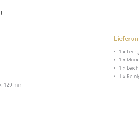
Lieferu
1 x Lech
1 x Mun
1 x Leic
1 x Rein
k: 120 mm