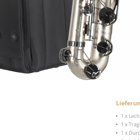
Lieferu
1 x Lec
1 x Tra
1 x Dur