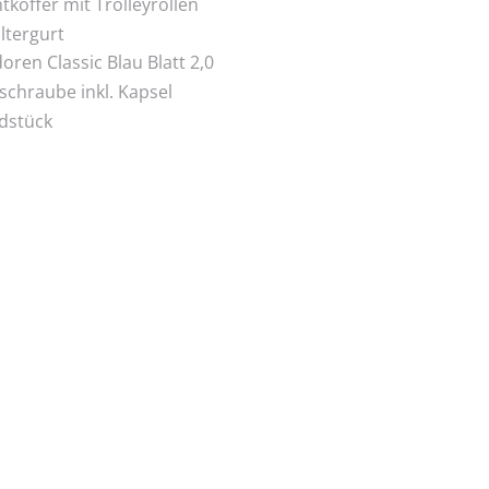
htkoffer mit Trolleyrollen
ltergurt
oren Classic Blau Blatt 2,0
tschraube inkl. Kapsel
dstück