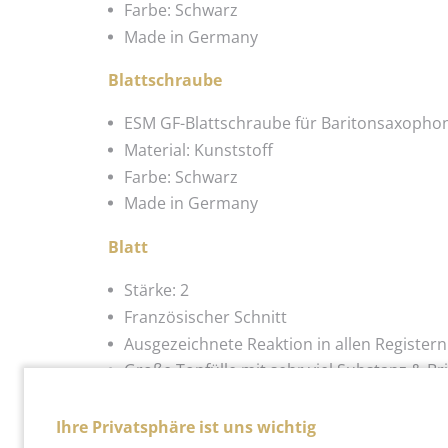
Farbe: Schwarz
Made in Germany
Blattschraube
ESM GF-Blattschraube für Baritonsaxopho
Material: Kunststoff
Farbe: Schwarz
Made in Germany
Blatt
Stärke: 2
Französischer Schnitt
Ausgezeichnete Reaktion in allen Registern
Große Tonfülle mit sehr viel Substanz & Bri
Die unter Profis am meisten verbreiteten B
Ihre Privatsphäre ist uns wichtig