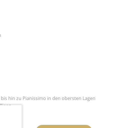
n
 bis hin zu Pianissimo in den obersten Lagen
llianz
lätter