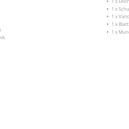
1 x Leic
1 x Schu
1 x Vand
1 x Blat
n
1 x Mun
ik