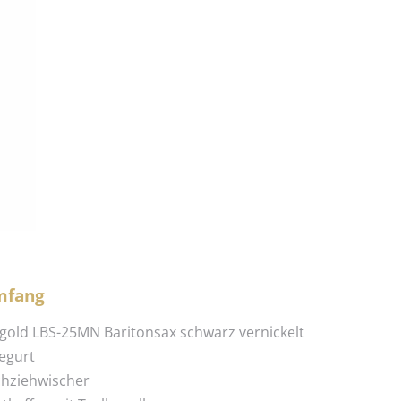
mfang
hgold LBS-25MN Baritonsax schwarz vernickelt
gegurt
chziehwischer